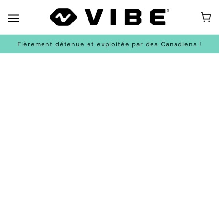
Fièrement détenue et exploitée par des Canadiens !
POLITIQUE DE DOMMAGES LIÉS À LA
LIVRAISON
Les kayaks doivent être inspectés pour
détecter tout dommage avant d'accepter la
livraison
Il est important d'inspecter votre kayak
attentivement et minutieusement à la livraison, afin
de vous assurer que vous avez bien reçu tout ce que
vous avez commandé et qu'il n'y a eu aucun dommage
pendant le transport. Si vous rencontrez des